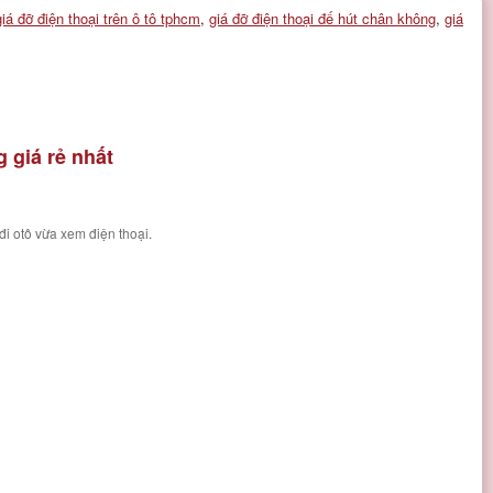
giá đỡ điện thoại trên ô tô tphcm
,
giá đỡ điện thoại đế hút chân không
,
giá
 giá rẻ nhất
đi otô vừa xem điện thoại.