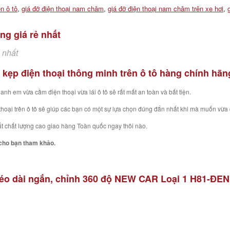
ên ô tô
,
giá đỡ điện thoại nam châm
,
giá đỡ điện thoại nam châm trên xe hơi
,
ng giá rẻ nhất
ẻ nhất
 kẹp điện thoại thông minh trên ô tô hàng chính hãng
h em vừa cầm điện thoại vừa lái ô tô sẽ rất mất an toàn và bất tiện.
thoại trên ô tô sẽ giúp các bạn có một sự lựa chọn đúng đắn nhất khi mà muốn vừa 
ất chất lượng cao giao hàng Toàn quốc ngay thôi nào.
 cho bạn tham khảo.
ô kéo dài ngắn, chỉnh 360 độ NEW CAR Loại 1 H81-ĐEN