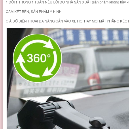
1 ĐỒI 1 TRONG 1 TUẦN NẾU LỖI DO NHÀ SẢN XUẤT (sản phẩm không trầy x
CAM KẾT BỀN, SẢN PHẨM Y HÌNH
GIÁ ĐỠ ĐIỆN THOẠI ĐA NĂNG GẮN VÀO XE HƠI HAY MỌI MẶT PHẲNG KÉO 