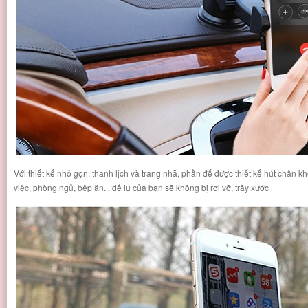
Với thiết kế nhỏ gọn, thanh lịch và trang nhã, phần đế được thiết kế hút chân 
việc, phòng ngủ, bếp ăn... dế iu của bạn sẽ không bị rơi vỡ, trầy xước