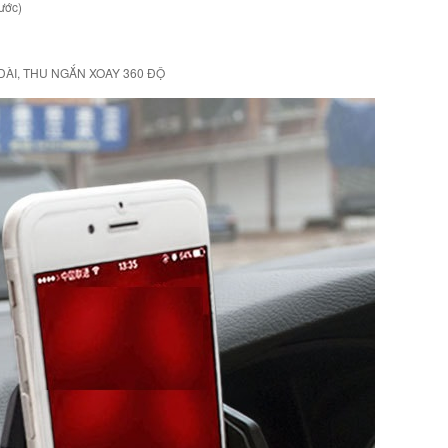
ước)
DÀI, THU NGẮN XOAY 360 ĐỘ